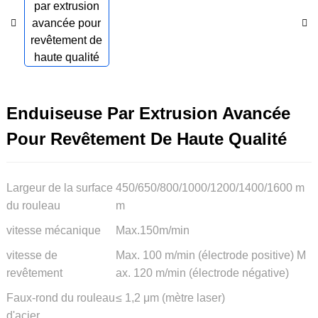
Enduiseuse Par Extrusion Avancée
Pour Revêtement De Haute Qualité
Largeur de la surface
450/650/800/1000/1200/1400/1600 m
du rouleau
m
vitesse mécanique
Max.150m/min
vitesse de
Max. 100 m/min (électrode positive) M
revêtement
ax. 120 m/min (électrode négative)
Faux-rond du rouleau
≤ 1,2 μm (mètre laser)
d'acier