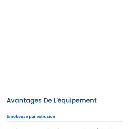
(table laser) ; Le moteur DDR à arbre traversant (kollmorgen)
est entraîné directement, et la fluctuation de vitesse linéaire
est ≤± 3‰ ; Le four à entraînement principal complet de type
arche peut être compatible avec un revêtement de substrat
mince de 4,5 μm.
Avantages De L'équipement
Enrobeuse par extrusion