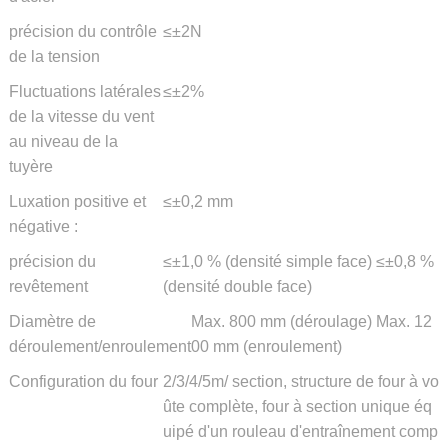
précision du contrôle
≤±2N
de la tension
Fluctuations latérales
≤±2%
de la vitesse du vent
au niveau de la
tuyère
Luxation positive et
≤±0,2 mm
négative :
précision du
≤±1,0 % (densité simple face) ≤±0,8 %
revêtement
(densité double face)
Diamètre de
Max. 800 mm (déroulage) Max. 12
déroulement/enroulement
00 mm (enroulement)
Configuration du four
2/3/4/5m/ section, structure de four à vo
ûte complète, four à section unique éq
uipé d'un rouleau d'entraînement comp