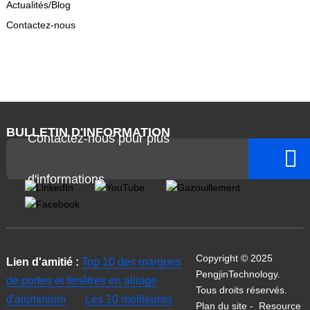
Actualités/Blog
Contactez-nous
BULLETIN D'INFORMATION
Contactez-nous pour plus
d'informations
Copyright © 2025
Lien d'amitié :
Top 10 des marques
PengjinTechnology.
de portes et fenêtres en alliage
Tous droits réservés.
d'aluminium
Les 10 meilleures
Plan du site
-
Resource