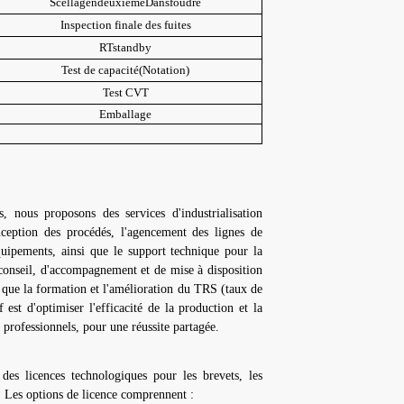
Scellage
n
deuxième
Dans
foudre
Inspection finale des fuites
RT
s
tandby
Test de capacité
(Notation)
Test CVT
Emballage
s, nous proposons des services d'industrialisation
nception des procédés, l'agencement des lignes de
équipements, ainsi que le support technique pour la
 conseil, d'accompagnement et de mise à disposition
s que la formation et l'amélioration du TRS (taux de
est d'optimiser l'efficacité de la production et la
s professionnels, pour une réussite partagée.
des licences technologiques pour les brevets, les
 Les options de licence comprennent :