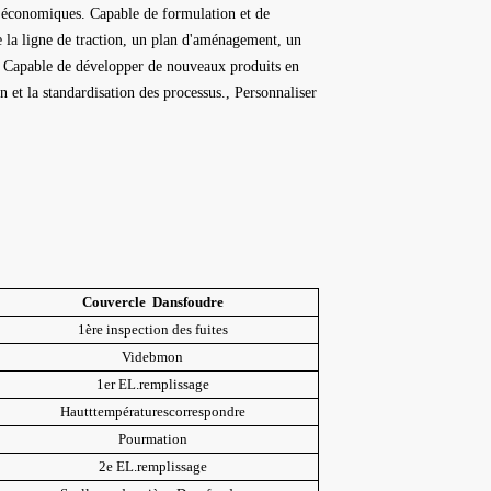
et économiques.
Capable de formulation et de
e la ligne de traction, un plan d'aménagement, un
;
Capable de développer de nouveaux produits en
 et la standardisation des processus.
,
Personnaliser
Couvercle
Dans
foudre
1ère inspection des fuites
Vide
b
mon
1er EL.
remplissage
Haut
t
température
s
correspondre
Pour
mation
2e EL.
remplissage