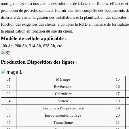
nous garantissons à nos clients des solutions de fabrication fluides, efficaces 
promotion de procédés standard,
fournir une liste complète des équipements d
itinéraire de visite, la gestion des installations et la planification des capacités 
fonction des exigences des clients, y compris la R&D en matière de formulation
la planification en fonction du site du client.
Modèle de cellule applicable :
100 Ah
, 280 Ah, 314 Ah, 628 Ah, etc.
Production
Disposition des lignes :
01
Mélange
15
02
Revêtement
16
03
Calendrier
17
04
S
litière
18
05
Découpe à l'emporte-pièce
19
06
Enroulement/Empilage
20
07
Tunnel
f
urne
21