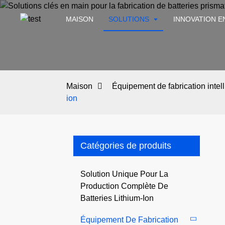
MAISON
SOLUTIONS
INNOVATION E
Maison
Équipement de fabrication intell
ion
Catégories de produits
Solution Unique Pour La
Production Complète De
Batteries Lithium-Ion
Équipement De Fabrication