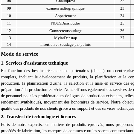
08
Chaud
p
ress
22
09
examen radiographique
23
10
Appariement
24
11
NOUS
Dans
foudre
25
12
Connecteur
soudage
26
13
Mylar
Dans
rap
27
14
Insertion et
Soudage par points
Mode de service
1. Services d'assistance technique
En fonction des besoins réels de nos partenaires (clients) ou coentreprise
complets, incluant le développement de produits, la planification et la co
production, la planification d'usine, la sélection et la mise en service des 
préparation à la production en série. Nous offrons également des services de
de personnel pour les problématiques de lignes de production existantes, telle
rendement synthétique), moyennant des honoraires de service. Notre objectif 
qualité des produits de nos clients grâce à un support et des services technique
2. Transfert de technologie et licences
Forts de notre expertise en matière de produits éprouvés, nous proposons 
procédés de fabrication, les marques de commerce ou les secrets commerciaux.