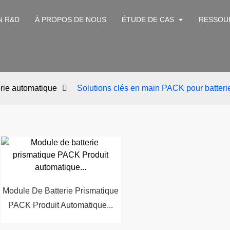
N R&D
À PROPOS DE NOUS
ÉTUDE DE CAS
RESSOU
rie automatique
Solutions clés en main PACK pour batteri
Module De Batterie Prismatique
PACK Produit Automatique...