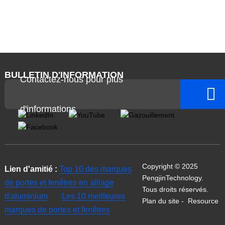
BULLETIN D'INFORMATION
Contactez-nous pour plus
d'informations
Copyright © 2025
Lien d'amitié :
Top 10 des marques
PengjinTechnology.
de portes et fenêtres en alliage
Tous droits réservés.
d'aluminium
Les 10 meilleures
Plan du site
-
Resource
marques de portes et fenêtres