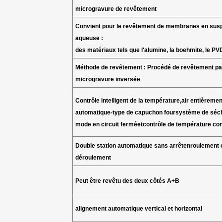
microgravure de revêtement
Convient pour le revêtement de membranes en sus
aqueuse :
des matériaux tels que l'alumine, la boehmite, le PVD
Méthode de revêtement : Procédé de revêtement pa
microgravure inversée
Contrôle intelligent de la température
,
air entièremen
automatique
-type de capuchon
four
système de séc
mode en circuit fermé
et
contrôle de température co
Double station automatique sans arrêt
enroulement 
déroulement
Peut être revêtu des deux côtés A+B
alignement automatique vertical et horizontal