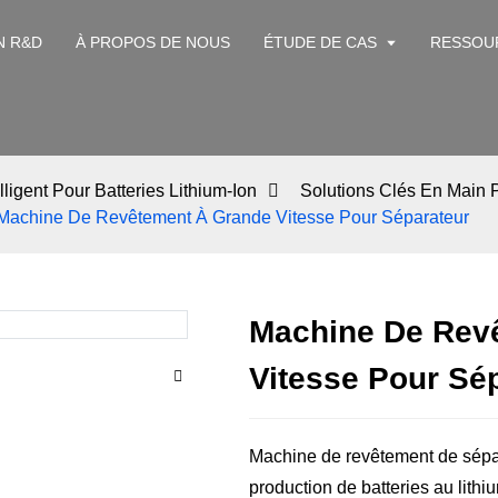
N R&D
À PROPOS DE NOUS
ÉTUDE DE CAS
RESSOU
ligent Pour Batteries Lithium-Ion
Solutions Clés En Main P
Machine De Revêtement À Grande Vitesse Pour Séparateur
Machine De Rev
Vitesse Pour Sé
Machine de revêtement de sépar
production de batteries au lith