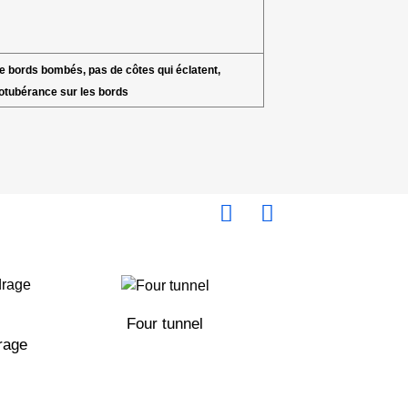
e bords bombés, pas de côtes qui éclatent,
otubérance sur les bords
Four tunnel
Machine à soude
rage