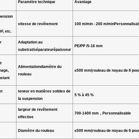
Paramètre technique
Avantage
pension
vitesse de revêtement
100 m/min - 200 m/min
Personnalisab
F, etc.
r
Adaptation au
PE/PP /
5-16 m
m
substrat/
séparateur
épaisseur
t
Alimentation
diamètre du
hage,
≤500 mm
(
rouleau de noyau de 6 po
rouleau
nstant
et
teneur en matières solides de
5 % à 45 %
la suspension
largeur de revêtement
700-1400 mm
，
Personnalisable
effective
Diamètre du rouleau
≤
500 mm
(
rouleau de noyau de 6 po