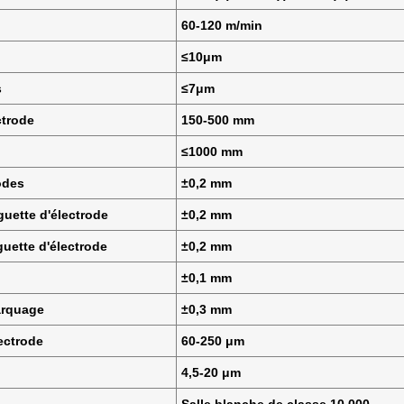
60-120 m/min
≤10μm
s
≤7μm
ctrode
150-500 mm
≤1000 mm
odes
±0,2 mm
guette d'électrode
±0,2 mm
guette d'électrode
±0,2 mm
±0,1 mm
arquage
±0,3 mm
lectrode
60-250 μm
4,5-20 μm