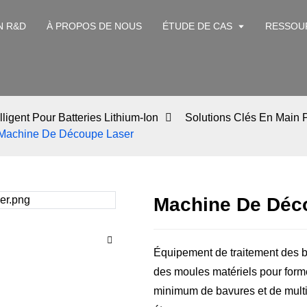
N R&D
À PROPOS DE NOUS
ÉTUDE DE CAS
RESSOU
ligent Pour Batteries Lithium-Ion
Solutions Clés En Main P
Machine De Découpe Laser
Machine De Déc
Équipement de traitement des bat
des moules matériels pour forme
minimum de bavures et de multi