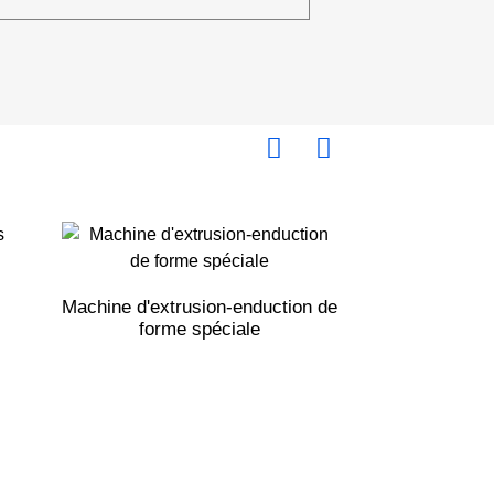
Machine d'extrusion-enduction de
Machine à en
forme spéciale
découpe à l'