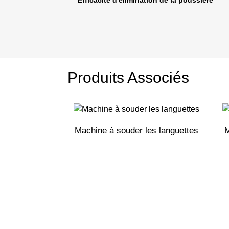
Efficacité d'élimination de la poussière
Produits Associés
Machine à souder les languettes
M