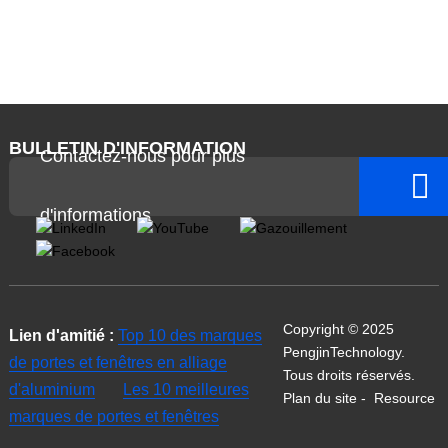
BULLETIN D'INFORMATION
Contactez-nous pour plus
d'informations
Copyright © 2025
Lien d'amitié :
Top 10 des marques
PengjinTechnology.
de portes et fenêtres en alliage
Tous droits réservés.
d'aluminium
Les 10 meilleures
Plan du site
-
Resource
marques de portes et fenêtres