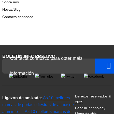
Sobre nós
Novas/Blog
Contacta connosco
BOLETÍN INFORMATIVO
Contacta connosco para obter máis
información
Dereitos reservados ©
Ligazón de amizade:
As 10 mellores
2025
marcas de portas e fiestras de aliaxe de
PengjinTechnology.
aluminio
As 10 mellores marcas de
Mapa do sitio
-