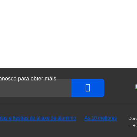
nnosco para obter máis
as e fiestras de aliaxe de aluminio
As 10 mellores
Dere
-
R