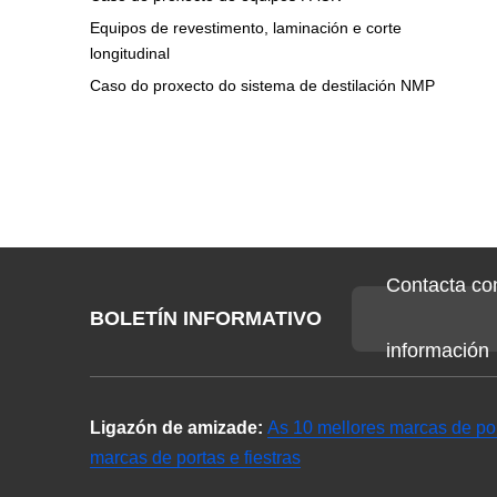
Equipos de revestimento, laminación e corte
longitudinal
Caso do proxecto do sistema de destilación NMP
Contacta co
BOLETÍN INFORMATIVO
información
Ligazón de amizade:
As 10 mellores marcas de port
marcas de portas e fiestras