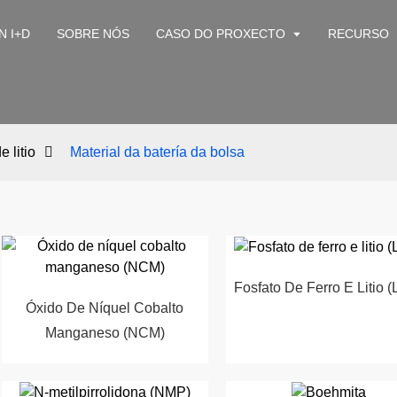
N I+D
SOBRE NÓS
CASO DO PROXECTO
RECURSO
 litio
Material da batería da bolsa
Fosfato De Ferro E Litio 
Óxido De Níquel Cobalto
Manganeso (NCM)