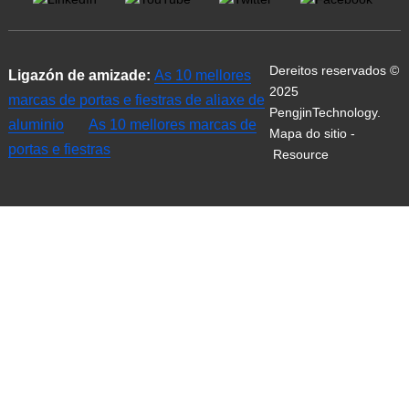
Dereitos reservados ©
Ligazón de amizade:
As 10 mellores
2025
marcas de portas e fiestras de aliaxe de
PengjinTechnology.
aluminio
As 10 mellores marcas de
Mapa do sitio
-
portas e fiestras
Resource