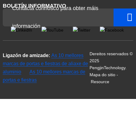
BOLETÍN INFORMATIVO
Contacta connosco para obter máis
información
Dereitos reservados ©
Ligazón de amizade:
As 10 mellores
2025
marcas de portas e fiestras de aliaxe de
PengjinTechnology.
aluminio
As 10 mellores marcas de
Mapa do sitio
-
portas e fiestras
Resource