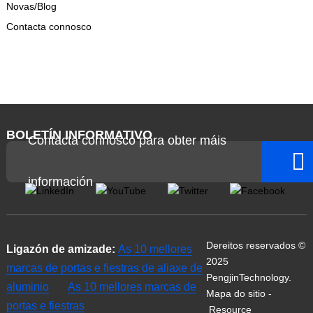
Novas/Blog
Contacta connosco
BOLETÍN INFORMATIVO
Contacta connosco para obter máis
información
Dereitos reservados ©
Ligazón de amizade:
As 10 mellores
2025
marcas de portas e fiestras de aliaxe de
PengjinTechnology.
aluminio
As 10 mellores marcas de
Mapa do sitio
-
portas e fiestras
Resource