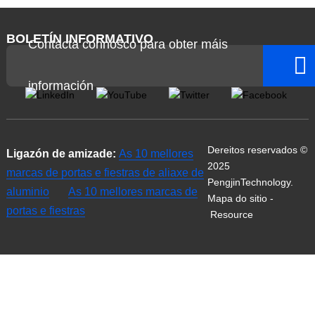
BOLETÍN INFORMATIVO
Contacta connosco para obter máis
información
Dereitos reservados ©
Ligazón de amizade:
As 10 mellores
2025
marcas de portas e fiestras de aliaxe de
PengjinTechnology.
aluminio
As 10 mellores marcas de
Mapa do sitio
-
portas e fiestras
Resource