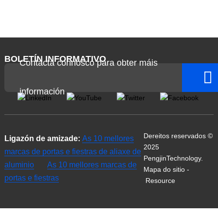
BOLETÍN INFORMATIVO
Contacta connosco para obter máis
información
Dereitos reservados ©
Ligazón de amizade:
As 10 mellores
2025
marcas de portas e fiestras de aliaxe de
PengjinTechnology.
aluminio
As 10 mellores marcas de
Mapa do sitio
-
portas e fiestras
Resource