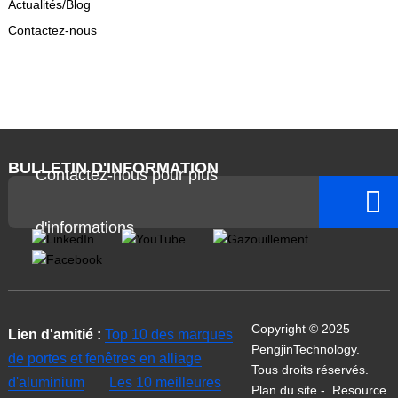
Actualités/Blog
Contactez-nous
BULLETIN D'INFORMATION
Contactez-nous pour plus
d'informations
Copyright © 2025
Lien d'amitié :
Top 10 des marques
PengjinTechnology.
de portes et fenêtres en alliage
Tous droits réservés.
d'aluminium
Les 10 meilleures
Plan du site
-
Resource