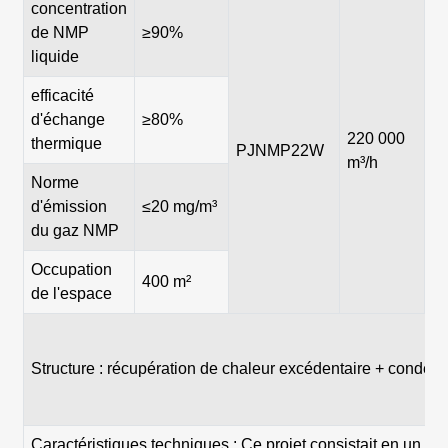
concentration
de NMP
≥90%
liquide
efficacité
d'échange
≥80%
220 000
thermique
PJNMP22W
φ
m³/h
Norme
d'émission
≤20 mg/m³
du gaz NMP
Occupation
400 m²
de l'espace
Structure : récupération de chaleur excédentaire + condens
Caractéristiques techniques : Ce projet consistait en un 