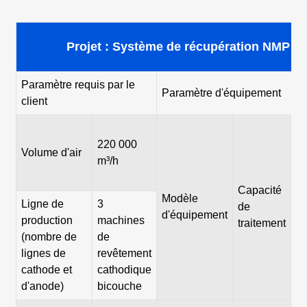
Projet : Système de récupération NMP d
Paramètre requis par le
Paramètre d'équipement
client
220 000
Volume d'air
To
m³/h
Capacité
Modèle
Ligne de
3
de
d'équipement
production
machines
traitement
(nombre de
de
D
lignes de
revêtement
cathode et
cathodique
d'anode)
bicouche