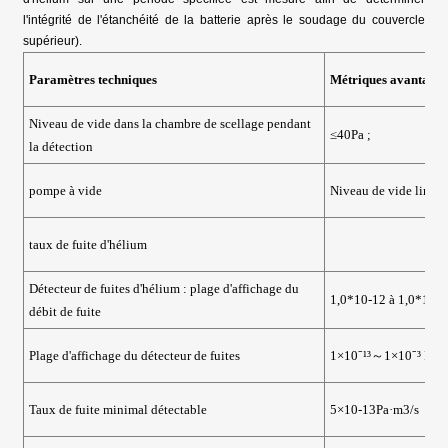
l'intégrité de l'étanchéité de la batterie après le soudage du couvercle
supérieur).
Paramètres techniques
Métriques avantageu
Niveau de vide dans la chambre de scellage pendant
≤40Pa ;
la détection
pompe à vide
Niveau de vide limite
taux de fuite d'hélium
Détecteur de fuites d'hélium : plage d'affichage du
1,0*10-12 à 1,0*10-
débit de fuite
Plage d'affichage du détecteur de fuites
1×10⁻¹³～1×10⁻³ Pa·m
Taux de fuite minimal détectable
5×10-13Pa·m3/s