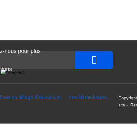
z-nous pour plus
tions
êtres en alliage d'aluminium
Les 10 meilleures
Copyright
site
-
Re