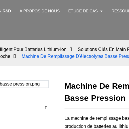
N R&D
À PROPOS DE NOUS
ÉTUDE DE CAS
RESSOU
ligent Pour Batteries Lithium-Ion
Solutions Clés En Main P
Poche
Machine De Remplissage D'électrolytes Basse Pres
Machine De Remp
Basse Pression
La machine de remplissage basse
production de batteries au lithiu