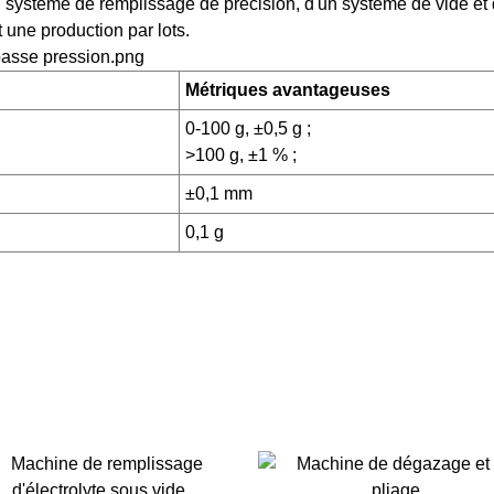
n système de remplissage de précision, d'un système de vide 
 une production par lots.
Métriques avantageuses
0-100 g, ±0,5 g ;
>100 g, ±1 % ;
±0,1 mm
0,1 g