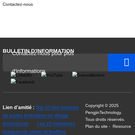
Contactez-nous
BULLETIN D'INFORMATION
Contactez-nous pour plus
d'informations
Copyright © 2025
Lien d'amitié :
Top 10 des marques
PengjinTechnology.
de portes et fenêtres en alliage
Tous droits réservés.
d'aluminium
Les 10 meilleures
Plan du site
-
Resource
marques de portes et fenêtres