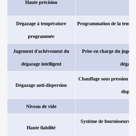
Haute précision
Dégazage à température
Programmation de la tempéra
programmée
Jugement d'achèvement du
Prise en charge du jugemen
dégazage intelligent
dégazag
Chauffage sous pression con
Dégazage anti-dispersion
dispers
Niveau de vide
Système de fournisseurs int
Haute fiabilité