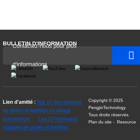
BULLETIN D'INFORMATION
Contactez-nous pour plus
d'informations
Copyright © 2025
Lien d'amitié :
Top 10 des marques
PengjinTechnology.
de portes et fenêtres en alliage
Tous droits réservés.
d'aluminium
Les 10 meilleures
Plan du site
-
Resource
marques de portes et fenêtres