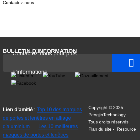
Contactez-nous
BULLETIN D'INFORMATION
Contactez-nous pour plus
d'informations
Copyright © 2025
Lien d'amitié :
Top 10 des marques
PengjinTechnology.
de portes et fenêtres en alliage
Tous droits réservés.
d'aluminium
Les 10 meilleures
Plan du site
-
Resource
marques de portes et fenêtres