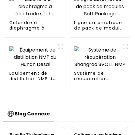
Calandre à
Ligne automatique
diaphragme à
de pack de modules
électrode sèche
Soft Package
Équipement de
Système de
distillation NMP du
récupération
Hunan Desai
Shangrao SVOLT
NMP
Blog Connexe
Pengjin Technology et Korea VINATech ont signé une coopération stratégique pour commencer un nouveau voyage ensemble
Culture en profondeur de nouvelles énergies, concentration sur la haute qualité, cérémonie de fondation du parc industriel de Pengjin Huizhou