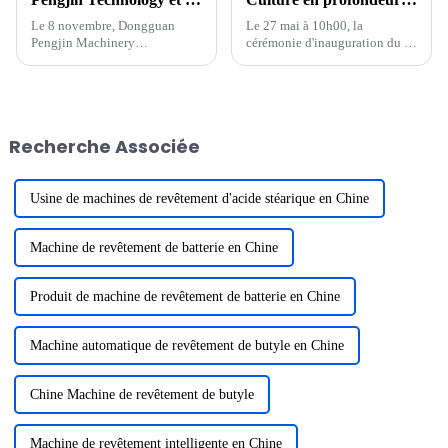
Le 8 novembre, Dongguan
Le 27 mai à 10h00, la
Pengjin Machinery
cérémonie d'inauguration du «
Technology co., LTD.
Projet d'équipement de
(dénommé « Pengjin
recyclage de batteries au
Technology ») et VINATech
lithium NMP Pengjin
co.,LTD. Cérémonie de
Technology et d'autres
signature de contrats d'achat
équipements intelligents de
Recherche Associée
d'équipements d'une valeur de
batteries au lithium haut de
plusieurs centaines de
gamme » a eu lieu au...
millions...
Usine de machines de revêtement d'acide stéarique en Chine
Machine de revêtement de batterie en Chine
Produit de machine de revêtement de batterie en Chine
Machine automatique de revêtement de butyle en Chine
Chine Machine de revêtement de butyle
Machine de revêtement intelligente en Chine