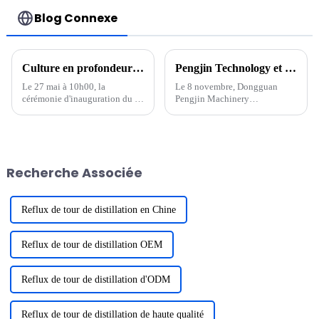
Blog Connexe
Culture en profondeur de nouvelles énergies, concentration sur la haute qualité, cérémonie de fondation du parc industriel de Pengjin Huizhou
Pengjin Technology et Korea VINATech ont signé une coopération stratégique pour commencer un nouveau voyage ensemble
Le 27 mai à 10h00, la
Le 8 novembre, Dongguan
cérémonie d'inauguration du «
Pengjin Machinery
Projet d'équipement de
Technology co., LTD.
recyclage de batteries au
(dénommé « Pengjin
lithium NMP Pengjin
Technology ») et VINATech
Technology et d'autres
co.,LTD. Cérémonie de
équipements intelligents de
signature de contrats d'achat
Recherche Associée
batteries au lithium haut de
d'équipements d'une valeur de
gamme » a eu lieu au...
plusieurs centaines de
millions...
Reflux de tour de distillation en Chine
Reflux de tour de distillation OEM
Reflux de tour de distillation d'ODM
Reflux de tour de distillation de haute qualité