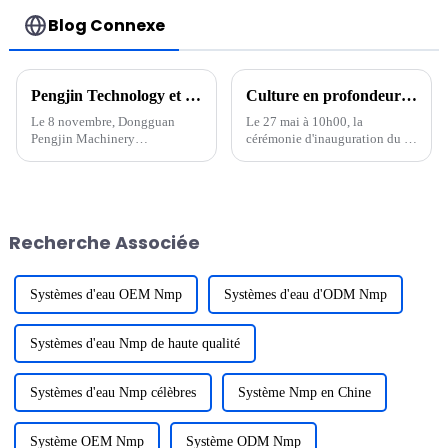
Blog Connexe
Pengjin Technology et Korea VINATech ont signé une coopération stratégique pour commencer un nouveau voyage ensemble
Culture en profondeur de nouvelles énergies, concentration sur la haute qualité, cérémonie de fondation du parc industriel de Pengjin Huizhou
Le 8 novembre, Dongguan
Le 27 mai à 10h00, la
Pengjin Machinery
cérémonie d'inauguration du «
Technology co., LTD.
Projet d'équipement de
(dénommé « Pengjin
recyclage de batteries au
Technology ») et VINATech
lithium NMP Pengjin
co.,LTD. Cérémonie de
Technology et d'autres
signature de contrats d'achat
équipements intelligents de
Recherche Associée
d'équipements d'une valeur de
batteries au lithium haut de
plusieurs centaines de
gamme » a eu lieu au...
millions...
Systèmes d'eau OEM Nmp
Systèmes d'eau d'ODM Nmp
Systèmes d'eau Nmp de haute qualité
Systèmes d'eau Nmp célèbres
Système Nmp en Chine
Système OEM Nmp
Système ODM Nmp