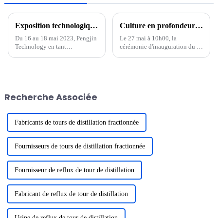
Exposition technologique de Pengjin La 15e exposition internationale de technologie des batteries de Shenzhen s'est terminée en beauté
Culture en profondeur de nouvelles énergies, concentration sur la haute qualité, cérémonie de fondation du parc industriel de Pengjin Huizhou
Du 16 au 18 mai 2023, Pengjin
Le 27 mai à 10h00, la
Technology en tant
cérémonie d'inauguration du «
qu'exposant au « 15e
Projet d'équipement de
échange/exposition
recyclage de batteries au
international de technologies
lithium NMP Pengjin
de batteries en Chine
Technology et d'autres
(Shenzhen) », une fin parfaite,
équipements intelligents de
Recherche Associée
d'une durée de trois jours. La
batteries au lithium haut de
technologie Pengjin est
gamme » a eu lieu au...
fructueuse, pas...
Fabricants de tours de distillation fractionnée
Fournisseurs de tours de distillation fractionnée
Fournisseur de reflux de tour de distillation
Fabricant de reflux de tour de distillation
Usine de reflux de tour de distillation