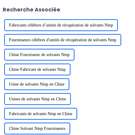
équipements intelligents de
signature de contrats d'achat
Recherche Associée
batteries au lithium haut de
d'équipements d'une valeur de
gamme » a eu lieu au...
plusieurs centaines de
millions...
Fabricants célèbres d’unités de récupération de solvants Nmp
Fournisseurs célèbres d'unités de récupération de solvants Nmp
Chine Fournisseur de solvants Nmp
Chine Fabricant de solvants Nmp
Usine de solvants Nmp en Chine
Usines de solvants Nmp en Chine
Fabricants de solvants Nmp en Chine
Chine Solvant Nmp Fournisseurs