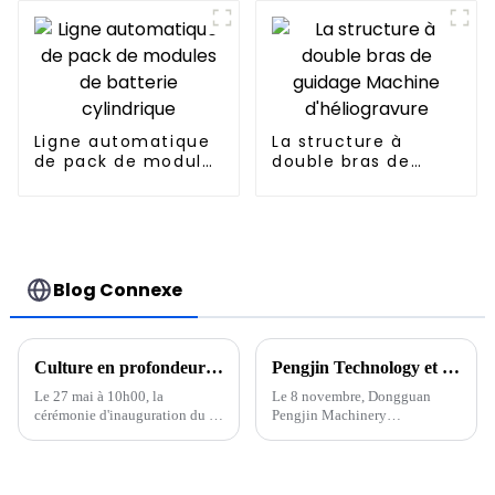
Ligne automatique
La structure à
de pack de modules
double bras de
de batterie
guidage Machine
cylindrique
d'héliogravure
Blog Connexe
Culture en profondeur de nouvelles énergies, concentration sur la haute qualité, cérémonie de fondation du parc industriel de Pengjin Huizhou
Pengjin Technology et Korea VINATech ont signé une coopération stratégique pour commencer un nouveau voyage ensemble
Le 27 mai à 10h00, la
Le 8 novembre, Dongguan
cérémonie d'inauguration du «
Pengjin Machinery
Projet d'équipement de
Technology co., LTD.
recyclage de batteries au
(dénommé « Pengjin
lithium NMP Pengjin
Technology ») et VINATech
Technology et d'autres
co.,LTD. Cérémonie de