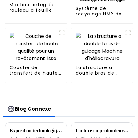
Machine intégrée
Système de
rouleau à feuille
recyclage NMP de
Guangzhou Rongjie
Couche de
La structure à
transfert de haute
double bras de
qualité pour un
guidage Machine
revêtement lisse
d'héliogravure
Blog Connexe
Exposition technologique de Pengjin La 15e exposition internationale de technologie des batteries de Shenzhen s'est terminée en beauté
Culture en profondeur de nouvelles énergies, concentration sur la haute qualité, cérémonie de fondation du parc industriel de Pengjin Huizhou