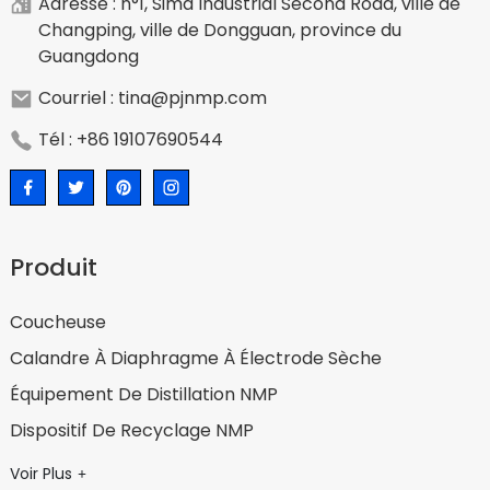
Adresse : n°1, Sima Industrial Second Road, ville de
Changping, ville de Dongguan, province du
Guangdong
Courriel : tina@pjnmp.com
Tél : +86 19107690544
Produit
Coucheuse
Calandre À Diaphragme À Électrode Sèche
Équipement De Distillation NMP
Dispositif De Recyclage NMP
Voir Plus