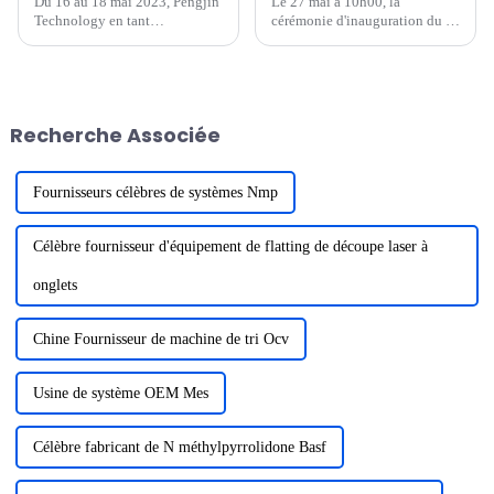
Du 16 au 18 mai 2023, Pengjin
Le 27 mai à 10h00, la
Technology en tant
cérémonie d'inauguration du «
qu'exposant au « 15e
Projet d'équipement de
échange/exposition
recyclage de batteries au
international de technologies
lithium NMP Pengjin
de batteries en Chine
Technology et d'autres
(Shenzhen) », une fin parfaite,
équipements intelligents de
Recherche Associée
d'une durée de trois jours. La
batteries au lithium haut de
technologie Pengjin est
gamme » a eu lieu au...
fructueuse, pas...
Fournisseurs célèbres de systèmes Nmp
Célèbre fournisseur d'équipement de flatting de découpe laser à
onglets
Chine Fournisseur de machine de tri Ocv
Usine de système OEM Mes
Célèbre fabricant de N méthylpyrrolidone Basf