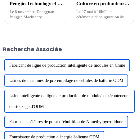
Pengjin Technology et Korea VINATech ont signé une coopération stratégique pour commencer un nouveau voyage ensemble
Culture en profondeur de nouvelles énergies, concentration sur la haute qualité, cérémonie de fondation du parc industriel de Pengjin Huizhou
Le 8 novembre, Dongguan
Le 27 mai à 10h00, la
Pengjin Machinery
cérémonie d'inauguration du «
Technology co., LTD.
Projet d'équipement de
(dénommé « Pengjin
recyclage de batteries au
Technology ») et VINATech
lithium NMP Pengjin
co.,LTD. Cérémonie de
Technology et d'autres
signature de contrats d'achat
équipements intelligents de
Recherche Associée
d'équipements d'une valeur de
batteries au lithium haut de
plusieurs centaines de
gamme » a eu lieu au...
millions...
Fabricant de ligne de production intelligente de modules en Chine
Usines de machines de pré-empilage de cellules de batterie ODM
Usine intelligente de ligne de production de module/pack/conteneur
de stockage d'ODM
Fabricants célèbres de point d’ébullition de N méthylpyrrolidone
Fournisseur de production d'énergie éolienne ODM