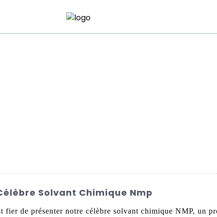
Innovation En R&D
À Propos De Nous
FAQ
Actualit
 Célèbre Solvant Chimique Nmp
 fier de présenter notre célèbre solvant chimique NMP, un pro