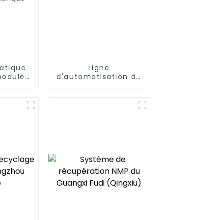
atique
Ligne
modules
d'automatisation du
rie
module de batterie
que