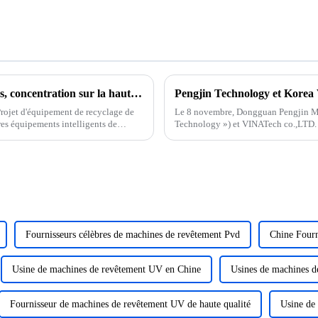
Culture en profondeur de nouvelles énergies, concentration sur la haute qualité, cérémonie de fondation du parc industriel de Pengjin Huizhou
Projet d'équipement de recyclage de
Le 8 novembre, Dongguan Pengjin Machinery T
es équipements intelligents de
Technology ») et VINATech co.,LTD. Cérémonie de signature de contrats d'acha
d'équipements d'une valeur de plusieu
Fournisseurs célèbres de machines de revêtement Pvd
Chine Fourn
Usine de machines de revêtement UV en Chine
Usines de machines 
Fournisseur de machines de revêtement UV de haute qualité
Usine de