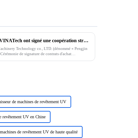
Pengjin Technology et Korea VINATech ont signé une coopération stratégique pour commencer un nouveau voyage ensemble
echnology co., LTD. (dénommé « Pengjin
t
rs centaines de millions...
isseur de machines de revêtement UV
de revêtement UV en Chine
 machines de revêtement UV de haute qualité