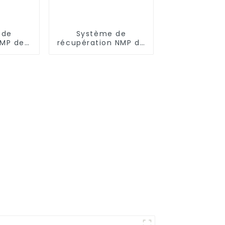
 de
Système de
NMP de
récupération NMP du
ongjie
Guangxi Fudi
(Qingxiu)