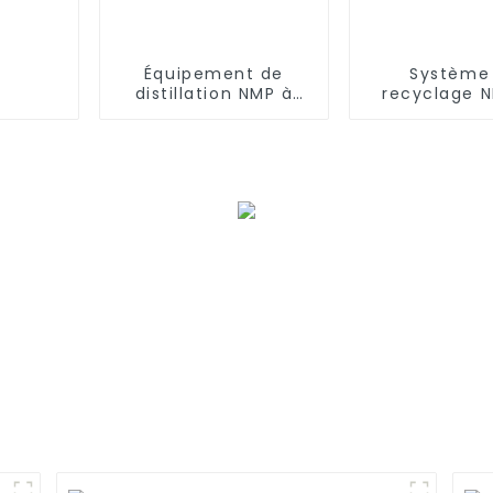
Équipement de
Système
distillation NMP à
recyclage 
l'ère Ningguo
Guangzhou R