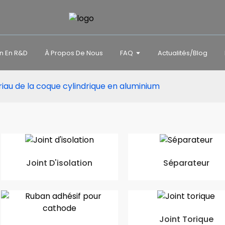
on En R&D
À Propos De Nous
FAQ
Actualités/blog
iau de la coque cylindrique en aluminium
Joint D'isolation
Séparateur
Joint Torique