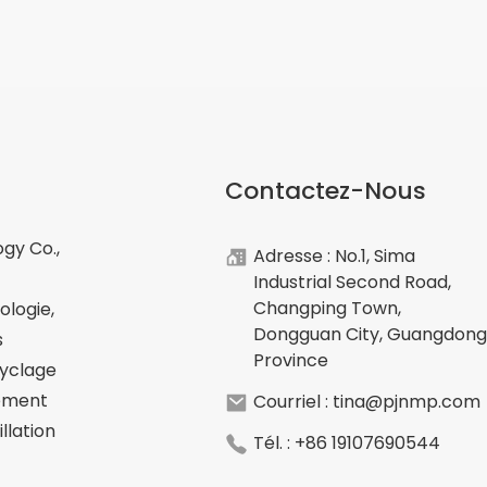
Contactez-Nous
gy Co.,
Adresse : No.1, Sima
Industrial Second Road,
Changping Town,
ologie,
Dongguan City, Guangdong
s
Province
cyclage
pement
Courriel : tina@pjnmp.com
llation
Tél. : +86 19107690544