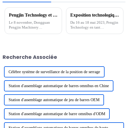
Pengjin Technology et Korea VINATech ont signé une coopération stratégique pour commencer un nouveau voyage ensemble
Exposition technologique de Pengjin La 15e exposition internationale de technologie des batteries de Shenzhen s'est terminée en beauté
Le 8 novembre, Dongguan
Du 16 au 18 mai 2023, Pengjin
Pengjin Machinery
Technology en tant
Technology co., LTD.
qu'exposant au « 15e
(dénommé « Pengjin
échange/exposition
Technology ») et VINATech
international de technologies
co.,LTD. Cérémonie de
de batteries en Chine
signature de contrats d'achat
(Shenzhen) », une fin parfaite,
Recherche Associée
d'équipements d'une valeur de
d'une durée de trois jours. La
plusieurs centaines de
technologie Pengjin est
millions...
fructueuse, pas...
Célèbre système de surveillance de la position de serrage
Station d'assemblage automatique de barres omnibus en Chine
Station d'assemblage automatique de jeu de barres OEM
Station d'assemblage automatique de barre omnibus d'ODM
Station d'assemblage automatique de barres omnibus de haute