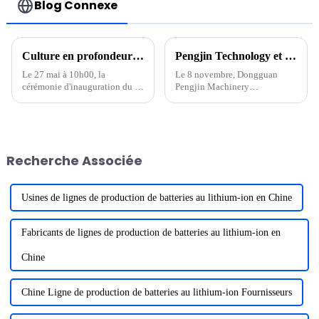
Blog Connexe
Culture en profondeur de nouvelles énergies, concentration sur la haute qualité, cérémonie de fondation du parc industriel de Pengjin Huizhou
Pengjin Technology et Korea VINATech ont signé une coopération stratégique pour commencer un nouveau voyage ensemble
Le 27 mai à 10h00, la
Le 8 novembre, Dongguan
cérémonie d'inauguration du «
Pengjin Machinery
Projet d'équipement de
Technology co., LTD.
recyclage de batteries au
(dénommé « Pengjin
lithium NMP Pengjin
Technology ») et VINATech
Technology et d'autres
co.,LTD. Cérémonie de
équipements intelligents de
signature de contrats d'achat
Recherche Associée
batteries au lithium haut de
d'équipements d'une valeur de
gamme » a eu lieu au...
plusieurs centaines de
millions...
Usines de lignes de production de batteries au lithium-ion en Chine
Fabricants de lignes de production de batteries au lithium-ion en
Chine
Chine Ligne de production de batteries au lithium-ion Fournisseurs