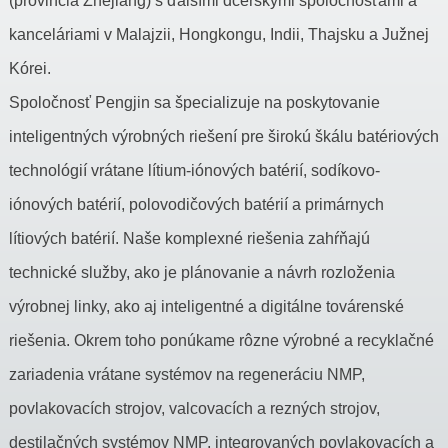
(provincia Zhejiang) s ďalšími dcérskymi spoločnosťami a
kanceláriami v Malajzii, Hongkongu, Indii, Thajsku a Južnej
Kórei.
Spoločnosť Pengjin sa špecializuje na poskytovanie
inteligentných výrobných riešení pre širokú škálu batériových
technológií vrátane lítium-iónových batérií, sodíkovo-
iónových batérií, polovodičových batérií a primárnych
lítiových batérií. Naše komplexné riešenia zahŕňajú
technické služby, ako je plánovanie a návrh rozloženia
výrobnej linky, ako aj inteligentné a digitálne továrenské
riešenia. Okrem toho ponúkame rôzne výrobné a recyklačné
zariadenia vrátane systémov na regeneráciu NMP,
povlakovacích strojov, valcovacích a rezných strojov,
destilačných systémov NMP, integrovaných povlakovacích a