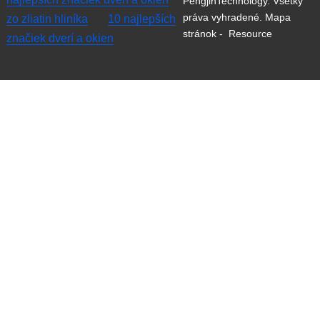
PengjinTechnology. Všetky
práva vyhradené.
Mapa
zo zliatin hliníka
10 najlepších
stránok
-
Resource
značiek dverí a okien