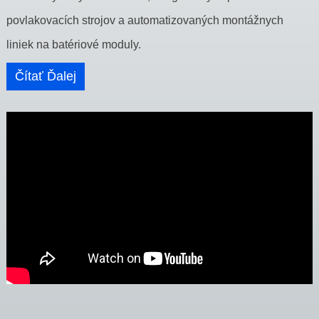
povlakovacích strojov a automatizovaných montážnych
liniek na batériové moduly.
Čítať Ďalej