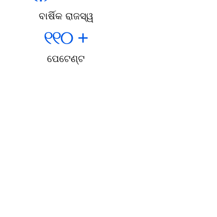
ବାର୍ଷିକ ରାଜସ୍ୱ
୧୧୦
+
ପେଟେଣ୍ଟ