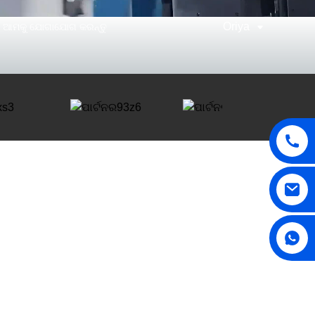
Oriya
ଆମକୁ ଯୋଗାଯୋଗ କରନ୍ତୁ