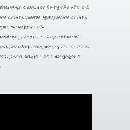
ତିରେ ବୁଦ୍ଧିମାନ ଉତ୍ପାଦନର ବିକାଶକୁ ଚାଳିତ କରିବା ପାଇଁ
ଗଡୋଙ୍ଗ ପ୍ରଦେଶ), ହୁଇଝୋଉ (ଗୁଆଙ୍ଗଡୋଙ୍ଗ ପ୍ରଦେଶ),
ାନୀ ଏବଂ କାର୍ଯ୍ୟାଳୟ ସହିତ।
ଟେରୀ ପ୍ରଯୁକ୍ତିବିଦ୍ୟାର ଏକ ବିସ୍ତୃତ ପରିସର ପାଇଁ
ାଇନ୍ ଭଳି ବୈଷୟିକ ସେବା, ଏବଂ ବୁଦ୍ଧିମାନ ଏବଂ ଡିଜିଟାଲ୍
ଟିଲେସନ୍ ସିଷ୍ଟମ୍, ସମନ୍ୱିତ ଆବରଣ ଏବଂ ପୁନରୁଦ୍ଧାର
।