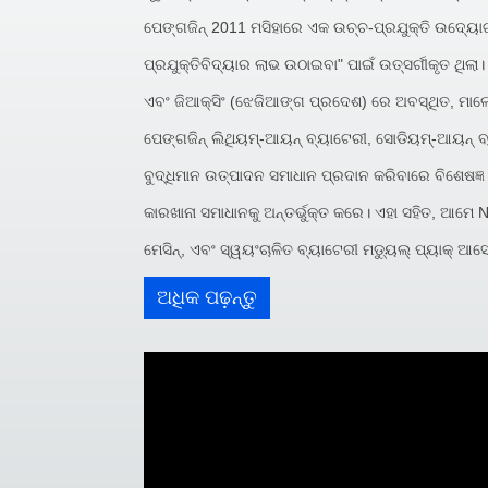
ପେଙ୍ଗଜିନ୍ 2011 ମସିହାରେ ଏକ ଉଚ୍ଚ-ପ୍ରଯୁକ୍ତି ଉଦ୍ୟୋଗ ଭ
ପ୍ରଯୁକ୍ତିବିଦ୍ୟାର ଲାଭ ଉଠାଇବା" ପାଇଁ ଉତ୍ସର୍ଗୀକୃତ 
ଏବଂ ଜିଆକ୍ସିଂ (ଝେଜିଆଙ୍ଗ ପ୍ରଦେଶ) ରେ ଅବସ୍ଥିତ, ମାଲ
ପେଙ୍ଗଜିନ୍ ଲିଥିୟମ୍-ଆୟନ୍ ବ୍ୟାଟେରୀ, ସୋଡିୟମ୍-ଆୟନ୍ ବ୍
ବୁଦ୍ଧିମାନ ଉତ୍ପାଦନ ସମାଧାନ ପ୍ରଦାନ କରିବାରେ ବିଶେଷଜ୍ଞ
କାରଖାନା ସମାଧାନକୁ ଅନ୍ତର୍ଭୁକ୍ତ କରେ। ଏହା ସହିତ, ଆମେ N
ମେସିନ୍, ଏବଂ ସ୍ୱୟଂଚାଳିତ ବ୍ୟାଟେରୀ ମଡ୍ୟୁଲ୍ ପ୍ୟାକ୍
ଅଧିକ ପଢ଼ନ୍ତୁ