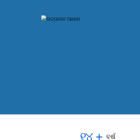
୧୪
+
ବର୍ଷ