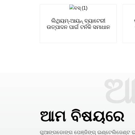
ଲିଥିୟମ୍-ଆୟନ୍ ବ୍ୟାଟେରୀ
ଉତ୍ପାଦନ ପାଇଁ ଟର୍ନକି ସମାଧାନ
ଆ
ଆମ ବିଷୟରେ
ଗୁଆଙ୍ଗଡୋଙ୍ଗ ପେଞ୍ଜିଙ୍ଗ୍ ଇଣ୍ଟେଲିଜେଣ୍ଟ ଇକ