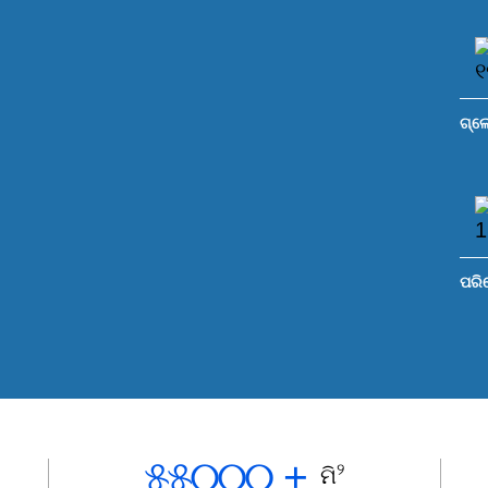
ଗ୍ଲୋ
ପରି
୫୫୦୦୦
+
୨
ମି