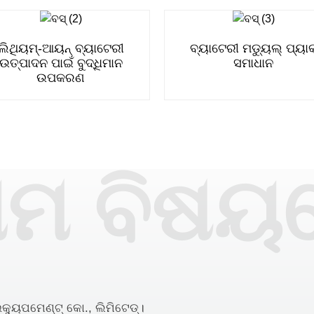
ଲିଥିୟମ୍-ଆୟନ୍ ବ୍ୟାଟେରୀ
ବ୍ୟାଟେରୀ ମଡ୍ୟୁଲ୍ ପ୍ୟାକ
ଉତ୍ପାଦନ ପାଇଁ ବୁଦ୍ଧିମାନ
ସମାଧାନ
ଉପକରଣ
ମ ବିଷୟ
୍ୟୁପମେଣ୍ଟ୍ କୋ., ଲିମିଟେଡ୍।