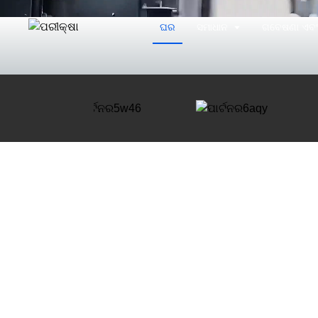
ଘର
ସମାଧାନ
ଗବେଷଣା ଏବଂ