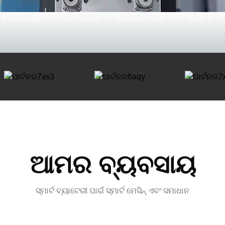
 ବିକାଶ ନବସୃଜନ
ଆମ ବିଷୟରେ
ପ୍ରୋଜେକ୍ଟ କେସ୍
ଉତ୍ସ
ଆମର ବ୍ୟବସାୟ
ସ୍ମାର୍ଟ ବ୍ୟାଟେରୀ ପାଇଁ ସ୍ମାର୍ଟ ମେସିନ୍ ଏବଂ ସମାଧାନ