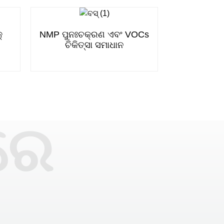
୍
NMP ପୁନଃଚକ୍ରଣ ଏବଂ VOCs
ଚିକିତ୍ସା ସମାଧାନ
ରେ