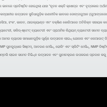
ାବରେ ପ୍ରତିଷ୍ଠିତ ହୋଇଥିଲା ଯାହା "ନୂତନ ଶକ୍ତି କ୍ଷେତ୍ର ଏବଂ ବୃତ୍ତାକାର ଅର୍ଥନୀ
ଥିଲା। କମ୍ପାନୀର ଉତ୍ପାଦନ ସୁବିଧାଗୁଡ଼ିକ ରଣନୀତିକ ଭାବରେ ଡୋଙ୍ଗଗୁଆନ (ଗୁଆଙ୍
େସିଆ, ହଂକଂ, ଭାରତ, ଥାଇଲ୍ୟାଣ୍ଡ ଏବଂ ଦକ୍ଷିଣ କୋରିଆରେ ଅତିରିକ୍ତ ସହାୟକ କମ୍ପ
ୟାଟେରୀ, ସଲିଡ୍-ଷ୍ଟେଟ୍ ବ୍ୟାଟେରୀ ଏବଂ ପ୍ରାଥମିକ ଲିଥିୟମ୍ ବ୍ୟାଟେରୀ ସମେତ ବ୍ୟା
। ଆମର ବ୍ୟାପକ ସମାଧାନଗୁଡ଼ିକ ପୂର୍ଣ୍ଣ ଉତ୍ପାଦନ ଲାଇନ୍ ଯୋଜନା ଏବଂ ଲେଆଉଟ୍ ଡିଜ
MP ପୁନରୁଦ୍ଧାର ସିଷ୍ଟମ୍, ଆବରଣ ମେସିନ୍, ରୋଲିଂ ଏବଂ ସ୍ଲିଟିଂ ମେସିନ୍, NMP ଡିଷ୍
 ଆସେମ୍ବଲି ଲାଇନ ସମେତ ବିଭିନ୍ନ ଉତ୍ପାଦନ ଏବଂ ପୁନଃଚକ୍ରଣ ଉପକରଣ ପ୍ରଦାନ କରୁ