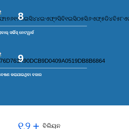
8
ବାଲ୍ ସର୍ଭିସ୍ ନେଟୱାର୍କ
9
ବେଷଣ କରାଯାଇଥିବା ବଜାର
୧.୨
+
ବିଲିୟନ