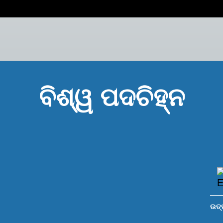
ବିଶ୍ୱ ପଦଚିହ୍ନ
ଉତ୍