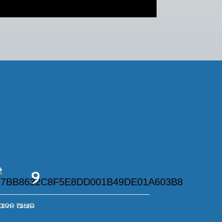
୨
ପାଦନ ଆଧାର