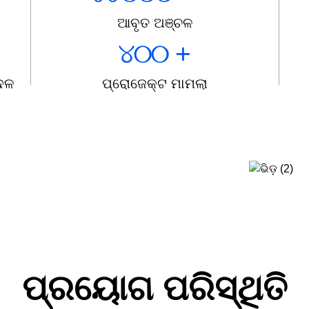
ଆବୃତ ଅଞ୍ଚଳ
୪୦୦
+
 ଦଳ
ପ୍ରୋଜେକ୍ଟ ମାମଲା
ପ୍ରୟୋଗ ପରିସ୍ଥିତି