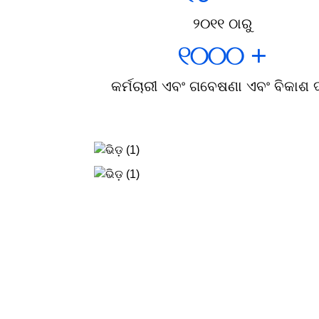
୨୦୧୧ ଠାରୁ
୧୦୦୦
+
କର୍ମଚାରୀ ଏବଂ ଗବେଷଣା ଏବଂ ବିକାଶ