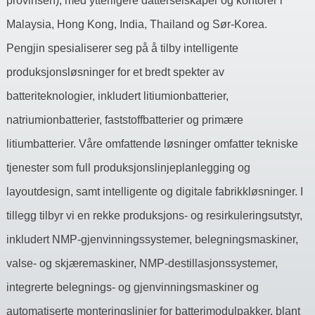
provinsen), med ytterligere datterselskaper og kontorer i
Malaysia, Hong Kong, India, Thailand og Sør-Korea.
Pengjin spesialiserer seg på å tilby intelligente
produksjonsløsninger for et bredt spekter av
batteriteknologier, inkludert litiumionbatterier,
natriumionbatterier, faststoffbatterier og primære
litiumbatterier. Våre omfattende løsninger omfatter tekniske
tjenester som full produksjonslinjeplanlegging og
layoutdesign, samt intelligente og digitale fabrikkløsninger. I
tillegg tilbyr vi en rekke produksjons- og resirkuleringsutstyr,
inkludert NMP-gjenvinningssystemer, belegningsmaskiner,
valse- og skjæremaskiner, NMP-destillasjonssystemer,
integrerte belegnings- og gjenvinningsmaskiner og
automatiserte monteringslinjer for batterimodulpakker, blant