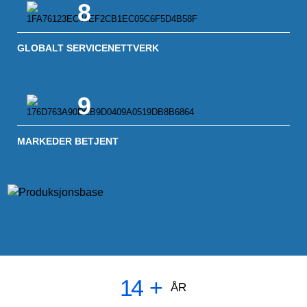
8
GLOBALT SERVICENETTVERK
9
MARKEDER BETJENT
14
+
ÅR