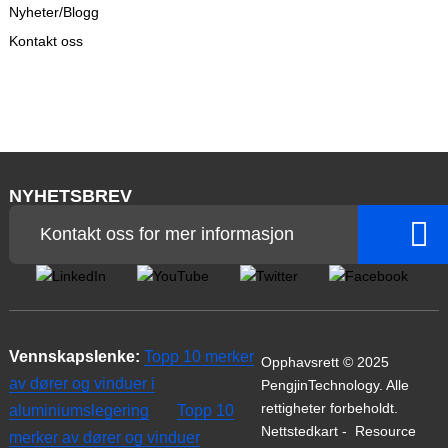
Nyheter/Blogg
Kontakt oss
NYHETSBREV
Kontakt oss for mer informasjon
Vennskapslenke:
Topp 10 merker
Opphavsrett © 2025
av dører og vinduer i
PengjinTechnology. Alle
rettigheter forbeholdt.
aluminiumslegering
Topp 10
Nettstedkart
-
Resource
merker av dører og vinduer