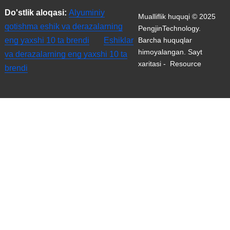
Do'stlik aloqasi:
Alyuminiy
Mualliflik huquqi © 2025
qotishma eshik va derazalarning
PengjinTechnology.
eng yaxshi 10 ta brendi
Eshiklar
Barcha huquqlar
himoyalangan.
Sayt
va derazalarning eng yaxshi 10 ta
xaritasi
-
Resource
brendi