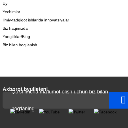
Uy
Yechimlar
Ilmiy-tadqiqot ishlarida innovatsiyalar
Biz haqimizda
Yangiliklar/Blog
Biz bilan bog'lanish
Axborot byulleteni
Qo'shimcha ma'lumot olish uchun biz bilan
bog'laning