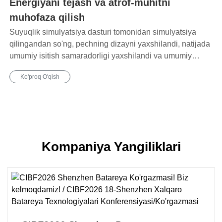
Energiyani tejash va atrof-muhitni
muhofaza qilish
Suyuqlik simulyatsiya dasturi tomonidan simulyatsiya
qilingandan so'ng, pechning dizayni yaxshilandi, natijada
umumiy isitish samaradorligi yaxshilandi va umumiy
energiya sarfi 20% ga kamaydi.
Ko'proq O'qish
Kompaniya Yangiliklari