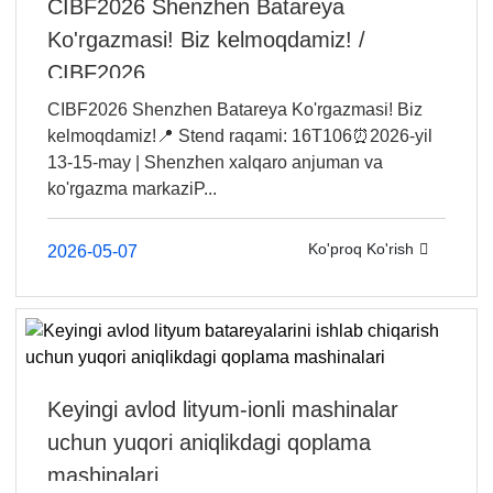
CIBF2026 Shenzhen Batareya
Ko'rgazmasi! Biz kelmoqdamiz! /
CIBF2026 ...
CIBF2026 Shenzhen Batareya Ko'rgazmasi! Biz
kelmoqdamiz!📍 Stend raqami: 16T106⏰2026-yil
13-15-may | Shenzhen xalqaro anjuman va
ko'rgazma markaziP...
Ko'proq Ko'rish
2026-05-07
Keyingi avlod lityum-ionli mashinalar
uchun yuqori aniqlikdagi qoplama
mashinalari...