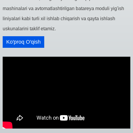
mashinalari va avtomatlashtirilgan batareya moduli yig'ish
liniyalari kabi turli xil ishlab chiqarish va qayta ishlash
uskunalarini taklif etamiz.
Ko'proq O'qish