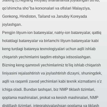
Jiaxing (Chejjiang viloyati) shaharlarida joylashgan bo'lib,
qo'shimcha sho''ba korxonalari va ofislari Malayziya,
Gonkong, Hindiston, Tailand va Janubiy Koreyada
joylashgan.
Pengjin lityum-ion batareyalar, natriy-ion batareyalar, qattiq
holatdagi batareyalar va birlamchi lityum batareyalar kabi
keng turdagi batareya texnologiyalari uchun aqlli ishlab
chiqarish yechimlarini taqdim etishga ixtisoslashgan.
Bizning keng qamrovli yechimlarimiz to'liq ishlab chiqarish
liniyasini rejalashtirish va joylashtirish dizayni, shuningdek,
aqlli va raqamli zavod yechimlari kabi texnik xizmatlarni o'z
ichiga oladi. Bundan tashqari, biz NMP tiklash tizimlari,
qoplama mashinalari, prokat va kesish mashinalari, NMP
distillash tizimlari, integratsiyalashgan qoplama va tiklash