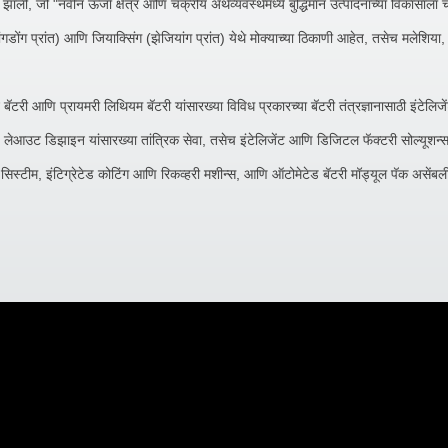
ाली, जो "नवीन ऊर्जा क्षेत्र आणि चक्रीय अर्थव्यवस्थेमध्ये बुद्धिमान उत्पादनाच्या विकासाला 
्वांगडोंग प्रांत) आणि जियाक्सिंग (झेजियांग प्रांत) येथे मोक्याच्या ठिकाणी आहेत, तसेच मलेशि
आणि प्रायमरी लिथियम बॅटरी यांसारख्या विविध प्रकारच्या बॅटरी तंत्रज्ञानासाठी इंटेलिजेंट म
ि लेआउट डिझाइन यांसारख्या तांत्रिक सेवा, तसेच इंटेलिजेंट आणि डिजिटल फॅक्टरी सोल्यूशन्स
 सिस्टीम, इंटिग्रेटेड कोटिंग आणि रिकव्हरी मशीन्स, आणि ऑटोमेटेड बॅटरी मॉड्यूल पॅक असेंब