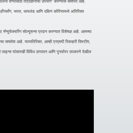
चालना देण्यासाठी तंत्रज्ञानाचा उपयोग" करण्यास समर्पित आहे.
या, हाँगकाँग, भारत, थायलंड आणि दक्षिण कोरियामध्ये अतिरिक्त
ॅन्युफॅक्चरिंग सोल्यूशन्स प्रदान करण्यात विशेषज्ञ आहे. आमच्या
चा समावेश आहे. याव्यतिरिक्त, आम्ही एनएमपी रिकव्हरी सिस्टीम,
ली लाइन्स यांसारखी विविध उत्पादन आणि पुनर्वापर उपकरणे देखील