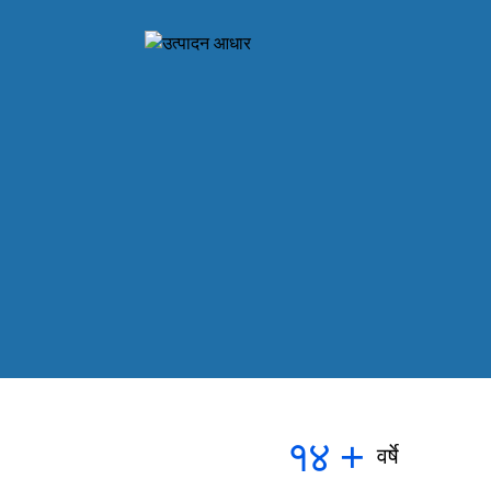
१४
+
वर्षे