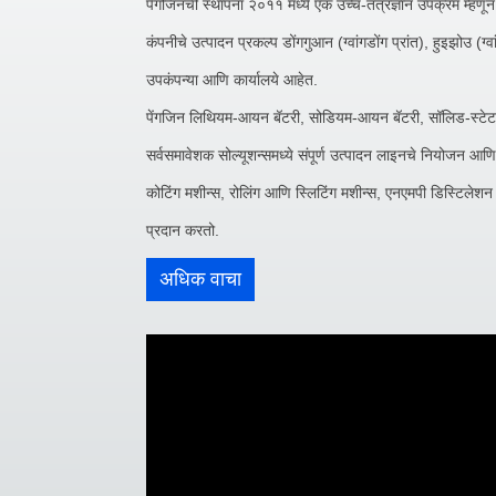
पेंगजिनची स्थापना २०११ मध्ये एक उच्च-तंत्रज्ञान उपक्रम म्हणून झ
कंपनीचे उत्पादन प्रकल्प डोंगगुआन (ग्वांगडोंग प्रांत), हुइझोउ (ग
उपकंपन्या आणि कार्यालये आहेत.
पेंगजिन लिथियम-आयन बॅटरी, सोडियम-आयन बॅटरी, सॉलिड-स्टेट बॅटरी 
सर्वसमावेशक सोल्यूशन्समध्ये संपूर्ण उत्पादन लाइनचे नियोजन आण
कोटिंग मशीन्स, रोलिंग आणि स्लिटिंग मशीन्स, एनएमपी डिस्टिलेशन
प्रदान करतो.
अधिक वाचा