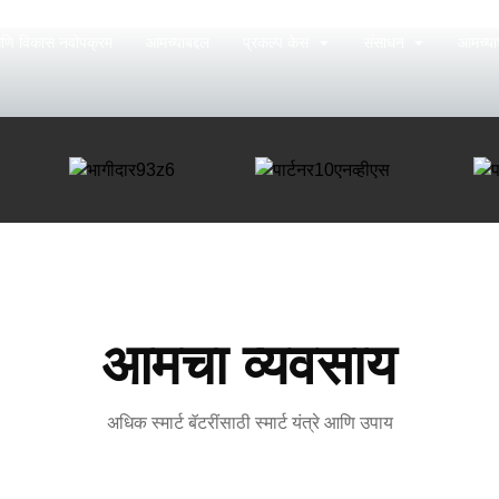
णि विकास नवोपक्रम
आमच्याबद्दल
प्रकल्प केस
संसाधन
आमच्याश
आमचा व्यवसाय
अधिक स्मार्ट बॅटरींसाठी स्मार्ट यंत्रे आणि उपाय