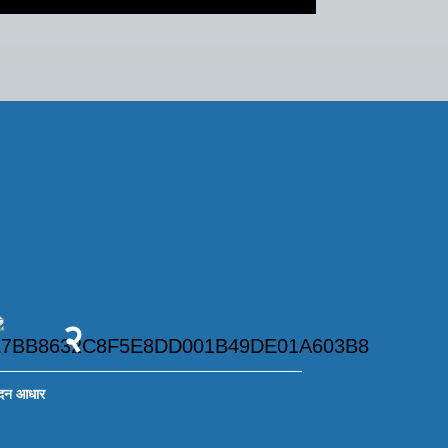
२
ादन आधार