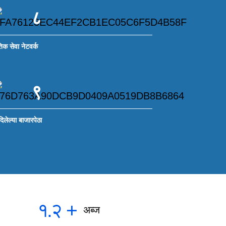
८
िक सेवा नेटवर्क
९
दिलेल्या बाजारपेठा
१.२
+
अब्ज