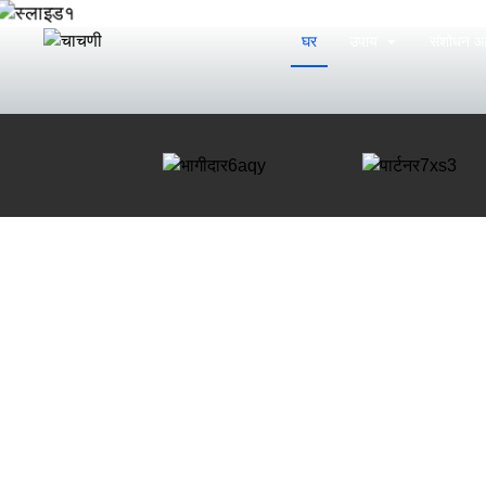
घर
उपाय
संशोधन आ