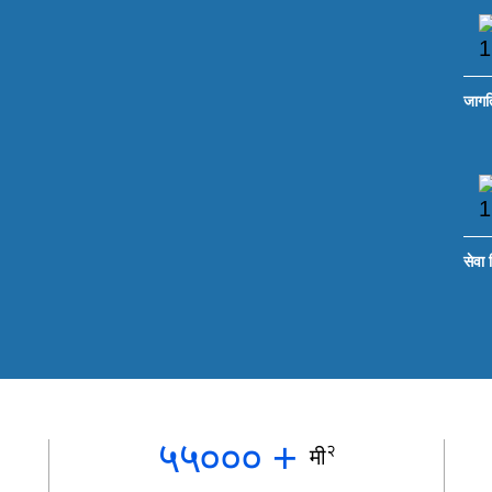
जागत
सेवा 
५५०००
+
२
मी