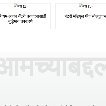
थियम-आयन बॅटरी उत्पादनासाठी
बॅटरी मॉड्यूल पॅक सोल्यूशन्
बुद्धिमान उपकरणे
आमच्याबद्द