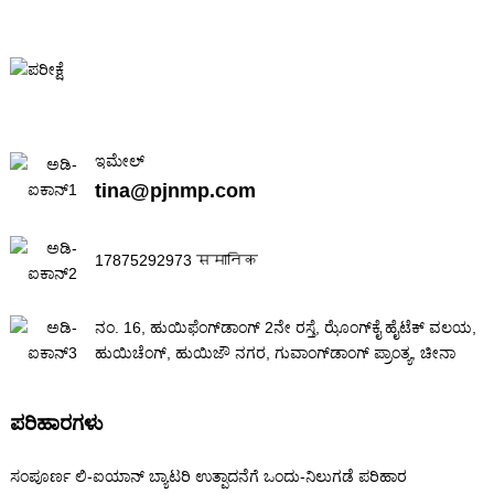
ಇಮೇಲ್
tina@pjnmp.com
17875292973 समानिक
ನಂ. 16, ಹುಯಿಫೆಂಗ್‌ಡಾಂಗ್ 2ನೇ ರಸ್ತೆ, ಝೊಂಗ್‌ಕೈ ಹೈಟೆಕ್ ವಲಯ,
ಹುಯಿಚೆಂಗ್, ಹುಯಿಜೌ ನಗರ, ಗುವಾಂಗ್‌ಡಾಂಗ್ ಪ್ರಾಂತ್ಯ, ಚೀನಾ
ಪರಿಹಾರಗಳು
ಸಂಪೂರ್ಣ ಲಿ-ಐಯಾನ್ ಬ್ಯಾಟರಿ ಉತ್ಪಾದನೆಗೆ ಒಂದು-ನಿಲುಗಡೆ ಪರಿಹಾರ