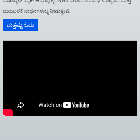
ಮಾಡ್ಯೂಲ್ ಪ್ಯಾಕ್ ಅಸೆಂಬ್ಲಿ ಲೈನ್‌ಗಳು ಸೇರಿದಂತೆ ವಿವಿಧ ಉತ್ಪಾದನೆ ಮತ್ತು
ಮರುಬಳಕೆ ಸಾಧನಗಳನ್ನು ನೀಡುತ್ತೇವೆ.
ಮತ್ತಷ್ಟು ಓದು