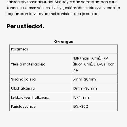
sähköeristysominaisuudet. Sitä käytetään varmistamaan akun
kannen ja kuoren välinen tiivistys, estämään elektrolyyttivuodot ja
tarjoamaan tarvittavaa mekaanista tukea ja suojaa
Perustiedot.
O-rengas
Parametri
NBR (nitriilikumi), FKM
Yleisiä materiaaleja
(fluorikumi), EPDM, silikoni
jne
Sisähalkaisija
5mm-20mm
Ulkohalkaisija
10mm-30mm
Leikkauksen halkaisija
1,5-4 mm
Puristussuhde
15% -30%