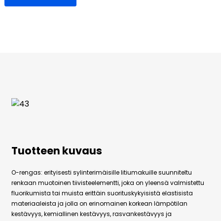
Tuotteen kuvaus
O-rengas: erityisesti sylinterimäisille litiumakuille suunniteltu
renkaan muotoinen tiivisteelementti, joka on yleensä valmistettu
fluorikumista tai muista erittäin suorituskykyisistä elastisista
materiaaleista ja jolla on erinomainen korkean lämpötilan
kestävyys, kemiallinen kestävyys, rasvankestävyys ja