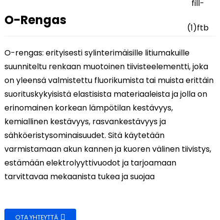
O-Rengas
O-rengas: erityisesti sylinterimäisille litiumakuille
suunniteltu renkaan muotoinen tiivisteelementti, joka
on yleensä valmistettu fluorikumista tai muista erittäin
suorituskykyisistä elastisista materiaaleista ja jolla on
erinomainen korkean lämpötilan kestävyys,
kemiallinen kestävyys, rasvankestävyys ja
sähköeristysominaisuudet. Sitä käytetään
.
varmistamaan akun kannen ja kuoren välinen tiivistys,
estämään elektrolyyttivuodot ja tarjoamaan
tarvittavaa mekaanista tukea ja suojaa
OTA YHTEYTTÄ