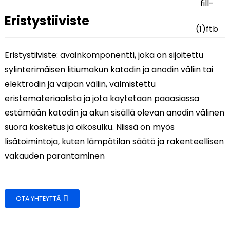
Eristystiiviste
Eristystiiviste: avainkomponentti, joka on sijoitettu
sylinterimäisen litiumakun katodin ja anodin väliin tai
elektrodin ja vaipan väliin, valmistettu
eristemateriaalista ja jota käytetään pääasiassa
estämään katodin ja akun sisällä olevan anodin välinen
suora kosketus ja oikosulku. Niissä on myös
lisätoimintoja, kuten lämpötilan säätö ja rakenteellisen
.
vakauden parantaminen
OTA YHTEYTTÄ