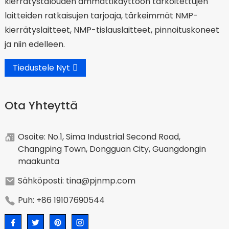
kierrätystalouden ammattikäyttöön tarkoitettujen
laitteiden ratkaisujen tarjoaja, tärkeimmät NMP-
kierrätyslaitteet, NMP-tislauslaitteet, pinnoituskoneet
ja niin edelleen.
Tiedustele Nyt
Ota Yhteyttä
Osoite: No.1, Sima Industrial Second Road,
Changping Town, Dongguan City, Guangdongin
maakunta
Sähköposti: tina@pjnmp.com
Puh: +86 19107690544