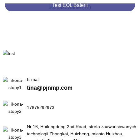
Test EOL Baterii
E-mail
tina@pjnmp.com
17875292973
Nr 16, Huifengdong 2nd Road, strefa zaawansowanych
technologii Zhongkai, Huicheng, miasto Huizhou,