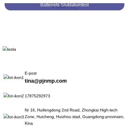
Batteriets Slutdatumtest
E-post
tina@pjnmp.com
17875292973
Nr 16, Huifengdong 2nd Road, Zhongkai High-tech
Zone, Huicheng, Huizhou stad, Guangdong-provinsen,
Kina