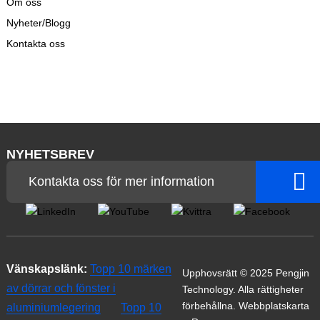
Om oss
Nyheter/Blogg
Kontakta oss
NYHETSBREV
Kontakta oss för mer information
Vänskapslänk:
Topp 10 märken
Upphovsrätt © 2025 Pengjin
av dörrar och fönster i
Technology. Alla rättigheter
förbehållna.
Webbplatskarta
aluminiumlegering
Topp 10